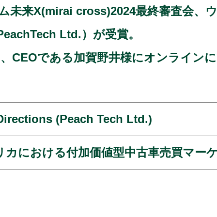
X(mirai cross)2024最終審査
eachTech Ltd.）
が受賞。
)事務局より、CEOである加賀野井様にオンラ
ections (Peach Tech Ltd.)
リカにおける付加価値型中古車売買マー