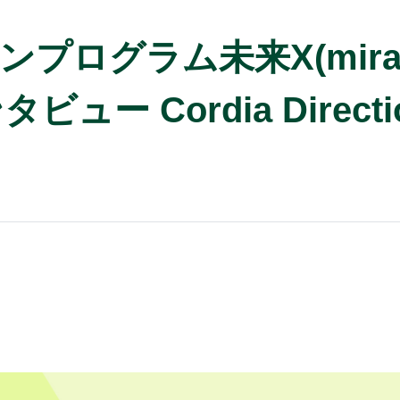
グラム未来X(mirai cr
 Cordia Direction