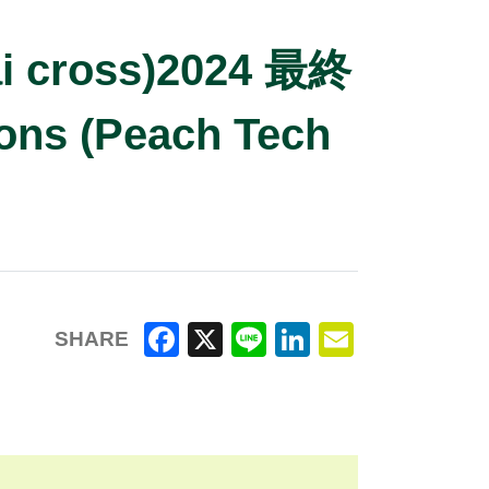
oss)2024 最終
s (Peach Tech
SHARE
F
X
Li
Li
E
a
n
n
m
c
e
k
ai
e
e
l