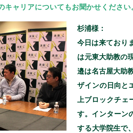
のキャリアについてもお聞かせください
杉浦様：
今日は来ており
は元東大助教の
邉は名古屋大助
ザインの日向と
上ブロックチェ
す。インターン
する大学院生で