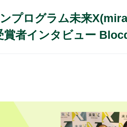
グラム未来X(mirai cr
者インタビュー Blocq, 