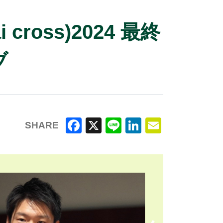
oss)2024 最終
ブ
SHARE
F
X
Li
Li
E
a
n
n
m
c
e
k
ai
e
e
l
b
dI
o
n