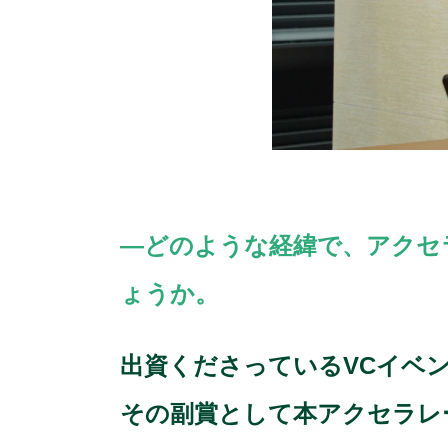
―どのような経緯で、アクセラレ
ょうか。
出資くださっているVCイベント（
その副賞として本アクセラレーシ