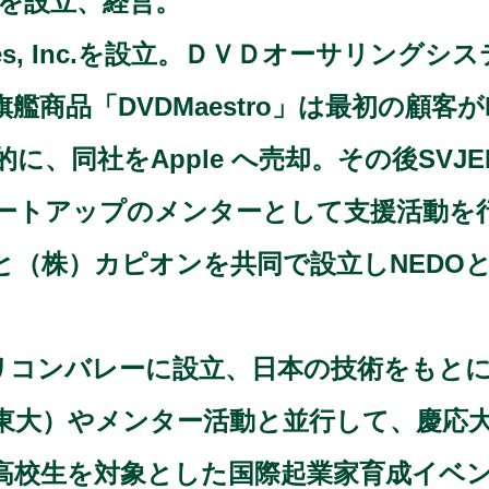
Inc. を設立、経営。
nologies, Inc.を設立。ＤＶＤオーサリ
商品「DVDMaestro」は最初の顧客がD
、同社をApple へ売却。その後SVJ
ートアップのメンターとして支援活動を
知と（株）カピオンを共同で設立しNED
ergyをシリコンバレーに設立、日本の技術を
東大）やメンター活動と並行して、慶応
。高校生を対象とした国際起業家育成イベント