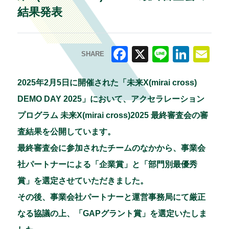
結果発表
SHARE
F
X
Li
Li
E
a
n
n
m
2025年2月5日に開催された「未来X(mirai cross)
c
e
k
ai
DEMO DAY 2025」において、アクセラレーション
e
e
l
プログラム 未来X(mirai cross)2025 最終審査会の審
b
dI
査結果を公開しています。
o
n
最終審査会に参加されたチームのなかから、事業会
o
社パートナーによる「企業賞」と「部門別最優秀
k
賞」を選定させていただきました。
その後、事業会社パートナーと運営事務局にて厳正
なる協議の上、「GAPグラント賞」を選定いたしま