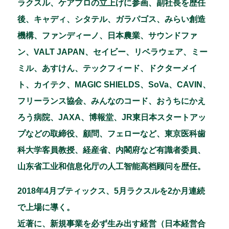
ラクスル、ケアプロの立上げに参画、副社長を歴任
後、キャディ、シタテル、ガラパゴス、みらい創造
機構、ファンディーノ、日本農業、サウンドファ
ン、VALT JAPAN、セイビー、リベラウェア、ミー
ミル、あすけん、テックフィード、ドクターメイ
ト、カイテク、MAGIC SHIELDS、SoVa、CAVIN、
フリーランス協会、みんなのコード、おうちにかえ
ろう病院、JAXA、博報堂、JR東日本スタートアッ
プなどの取締役、顧問、フェローなど、東京医科歯
科大学客員教授、経産省、内閣府など有識者委員、
山东省工业和信息化厅の人工智能高档顾问を歴任。
2018年4月ブティックス、5月ラクスルを2か月連続
で上場に導く。
近著に、新規事業を必ず生み出す経営（日本経営合