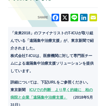
SHARE
F
X
Li
Li
E
a
n
n
m
「未来2018」のファイナリストのT-ICUが取り組
c
e
k
ai
んでいる「遠隔集中治療支援」が、東京新聞で紹
e
e
l
介されました。
b
dI
株式会社T-ICUは、医療機関に対して専門医チー
o
n
ムによる遠隔集中治療支援ソリューションを提供
o
しています。
k
詳細については、下記URLをご参照ください。
東京新聞
ICUでの判断 より早く的確に 柏の
病院と企業「遠隔集中治療支援」
（2018年5月
31日）