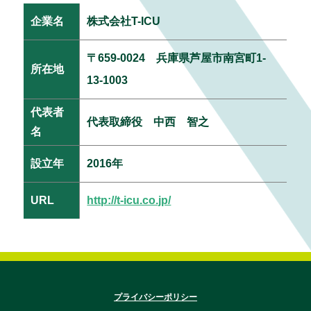
企業名
株式会社T-ICU
〒659-0024 兵庫県芦屋市南宮町1-
所在地
13-1003
代表者
代表取締役 中西 智之
名
設立年
2016年
URL
http://t-icu.co.jp/
プライバシーポリシー