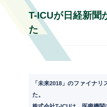
T-ICUが日経新
た
「未来2018」のファイナリ
た。
株式会社T-ICUは、医療