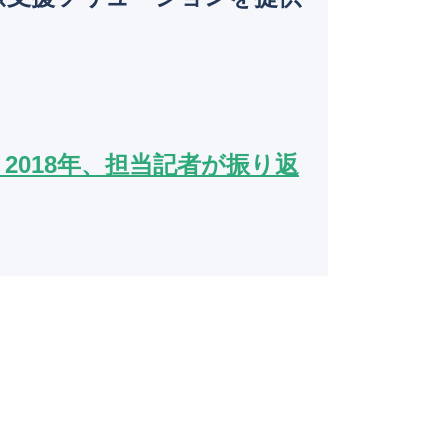
o
k
2018年、担当記者が振り返