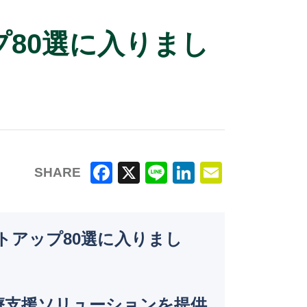
プ80選に入りまし
SHARE
F
X
Li
Li
E
a
n
n
m
c
e
k
ai
ートアップ80選に入りまし
e
e
l
b
dI
o
n
治療支援ソリューションを提供