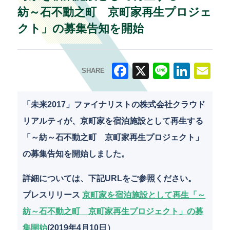
紡～石不動之町 京町家再生プロジェ
クト」の募集告知を開始
SHARE
F
X
Li
Li
E
a
n
n
m
「未来2017」ファイナリストの株式会社クラウド
c
e
k
ai
リアルティが、京町家を宿泊施設として再生する
e
e
l
「～紡～石不動之町 京町家再生プロジェクト」
b
dI
の募集告知を開始しました。
o
n
詳細については、下記URLをご参照ください。
o
プレスリリース
京町家を宿泊施設として再生「～
k
紡～石不動之町 京町家再生プロジェクト」の募
集開始
(2019年4月10日）