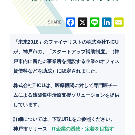
SHARE
F
X
Li
Li
E
a
n
n
m
「未来2018」のファイナリストの株式会社T-ICU
c
e
k
ai
が、神戸市の、「スタートアップ補助制度」（神
e
e
l
戸市内に新たに事業所を開設する企業のオフィス
b
dI
賃借料などを助成）に認定されました。
o
n
株式会社T-ICUは、医療機関に対して専門医チー
o
ムによる遠隔集中治療支援ソリューションを提供
k
しています。
詳細については、下記URLをご参照ください。
神戸市リリース
IT企業の誘致・定着を目指す