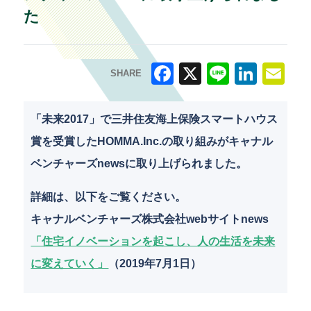
た
SHARE
F
X
Li
Li
E
a
n
n
m
「未来2017」で三井住友海上保険スマートハウス
c
e
k
ai
賞を受賞したHOMMA.Inc.の取り組みがキャナル
e
e
l
ベンチャーズnewsに取り上げられました。
b
dI
詳細は、以下をご覧ください。
o
n
キャナルベンチャーズ株式会社webサイトnews
o
「住宅イノベーションを起こし、人の生活を未来
k
に変えていく」
（2019年7月1日）