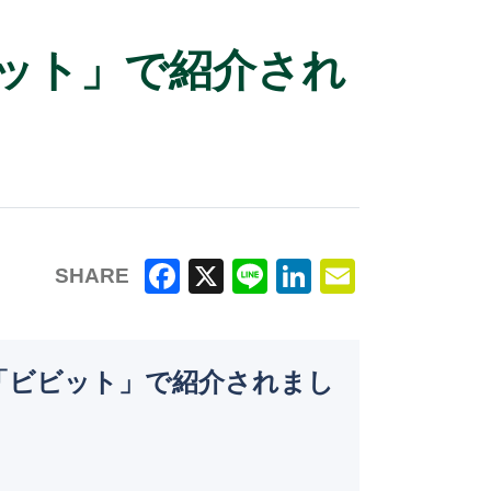
ビット」で紹介され
SHARE
F
X
Li
Li
E
a
n
n
m
c
e
k
ai
S「ビビット」で紹介されまし
e
e
l
b
dI
o
n