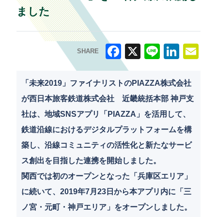
ました
SHARE
F
X
Li
Li
E
a
n
n
m
「未来2019」ファイナリストのPIAZZA株式会社
c
e
k
ai
が西日本旅客鉄道株式会社 近畿統括本部 神戸支
e
e
l
社は、地域SNSアプリ「PIAZZA」を活用して、
b
dI
鉄道沿線におけるデジタルプラットフォームを構
o
n
築し、沿線コミュニティの活性化と新たなサービ
o
ス創出を目指した連携を開始しました。
k
関西では初のオープンとなった「兵庫区エリア」
に続いて、2019年7月23日から本アプリ内に「三
ノ宮・元町・神戸エリア」をオープンしました。