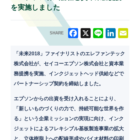
を実施しました
SHARE
F
X
Li
Li
E
a
n
n
m
「未来2018」ファイナリストのエレファンテック
c
e
k
ai
株式会社が、セイコーエプソン株式会社と資本業
e
e
l
務提携を実施、インクジェットヘッド供給などで
b
dI
パートナーシップ契約を締結しました。
o
n
エプソンからの出資を受け入れることにより、
o
「新しいものづくりの力で、持続可能な世界を作
k
る」という企業ミッションの実現に向け、インク
ジェットによるフレキシブル基板製造事業の拡大
と、立体樹脂上への配線形成やバイオ材料の印刷