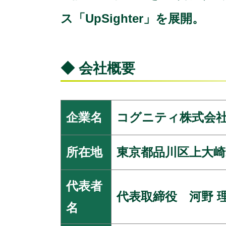
ス「UpSighter」を展開。
◆ 会社概要
企業名
コグニティ株式会
所在地
東京都品川区上大崎2−
代表者
代表取締役 河野 
名