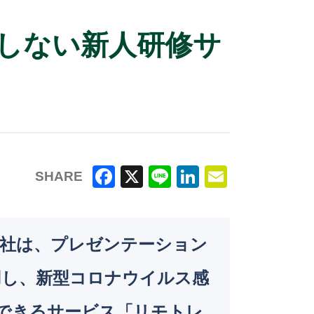
合しない新人研修サ
SHARE
F
X
Li
Li
E
a
n
n
m
c
e
k
ai
会社は、プレゼンテーション
e
e
l
用し、新型コロナウイルス感
b
dI
o
n
できるサービス「リモトレ