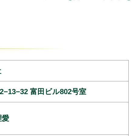
社
13−32 富田ビル802号室
理愛