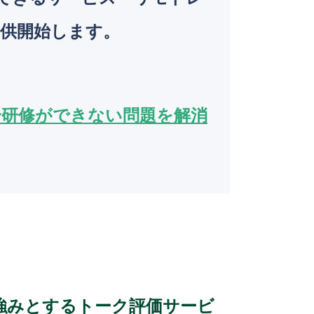
o
提供開始します。
k
合研修ができない問題を解消
強みとするトーク評価サービ