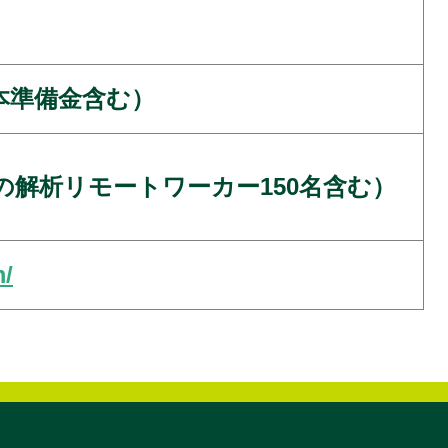
（資本準備金含む）
住の解析リモートワーカー150名含む）
m/