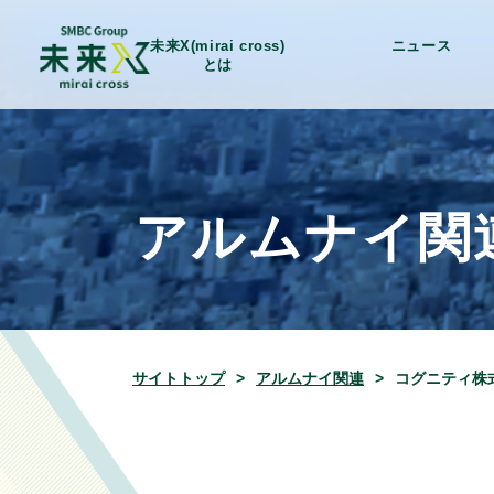
未来X(mirai cross)
ニュース
とは
アルムナイ関
サイトトップ
アルムナイ関連
コグニティ株