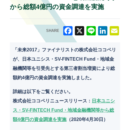
から総額4億円の資金調達を実施
SHARE
F
X
Li
Li
E
a
n
n
m
「未来2017」ファイナリストの株式会社ココペリ
c
e
k
ai
が、日本ユニシス・SV-FINTECH Fund・地域金
e
e
l
融機関等を引受先とする第三者割当増資により総
b
dI
額約4億円の資金調達を実施しました。
o
n
詳細は以下をご覧ください。
o
株式会社ココペリニュースリリース：
日本ユニシ
k
ス・SV-FINTECH Fund・地域金融機関等から総
額4億円の資金調達を実施
（2020年4月30日）