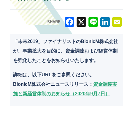
SHARE
F
X
Li
Li
E
a
n
n
m
「未来2019」ファイナリストのBionicM株式会社
c
e
k
ai
が、事業拡大を目的に、資金調達および経営体制
e
e
l
を強化したことをお知らせいたします。
b
dI
詳細は、以下URLをご参照ください。
o
n
BionicM株式会社ニュースリリース：
資金調達実
o
施と新経営体制のお知らせ（2020年9月7日）
k