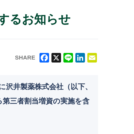
するお知らせ
SHARE
F
X
Li
Li
E
a
n
n
m
c
e
k
ai
4日に沢井製薬株式会社（以下、
e
e
l
る第三者割当増資の実施を含
b
dI
o
n
o