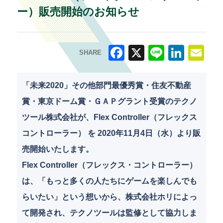
ー）販売開始のお知らせ
SHARE
F
X
Li
Li
E
a
n
n
m
「未来2020」その他部門最優秀賞・住友不動産
c
e
k
ai
賞・東京ドーム賞・ＧＡＰグラント受賞のテクノ
e
e
l
ツール株式会社が、Flex Controller（フレックス
b
dI
コントローラー） を 2020年11月4日（水）より販
o
n
売開始いたします。
o
Flex Controller（フレックス・コントローラー）
k
は、「もっと多くの人たちにゲームを楽しんでも
らいたい」という想いから、株式会社ホリによっ
て開発され、テクノツールは監修として協力しま