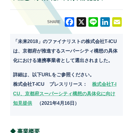
SHARE
F
X
Li
Li
E
a
n
n
m
「未来2018」のファイナリストの株式会社T-ICU
c
e
k
ai
は、京都府が推進するスーパーシティ構想の具体
e
e
l
化における連携事業者として選出されました。
b
dI
詳細は、以下URLをご参照ください。
o
n
株式会社T-ICU プレスリリース：
株式会社T-I
o
CU、京都府スーパーシティ構想の具体化に向け
k
知見提供
（2021年4月16日）
◆ 事業概要