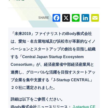
SHARE
F
X
Li
Li
E
a
n
n
m
「未来2019」ファイナリストのiBody株式会社
c
e
k
ai
は、愛知・名古屋地域及び浜松市が革新的なイノ
e
e
l
ベーションとスタートアップの創出を目指し組織
b
dI
する「Central Japan Startup Ecosystem
o
n
Consortium」が、経済産業省中部経済産業局と
o
連携し、グローバルな活躍を目指すスタートアッ
k
プ企業を集中支援する「J-Startup CENTRAL」
２０社に選定されました。
詳細は以下をご参照ください。
iBody株式会社ニュースリリース：
J-startup CE