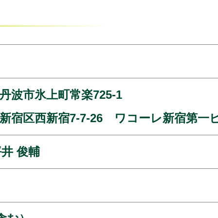
波市氷上町常楽725-1
宿区西新宿7-7-26 ワコーレ新宿第一ビ
井 俊輔