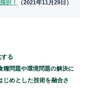
k
採択！
（2021年11月29日）
化する
食糧問題や環境問題の解決に
はじめとした技術を融合さ