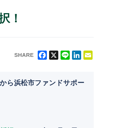
択！
SHARE
F
X
Li
Li
E
a
n
n
m
c
e
k
ai
市から浜松市ファンドサポー
e
e
l
。
b
dI
o
n
o