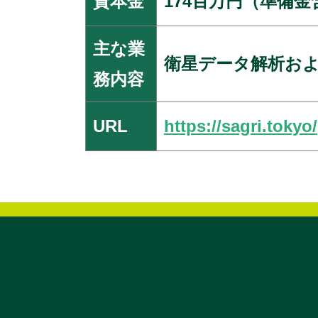
資本金
174百万円（準備金
主な業
衛星データ解析お
務内容
URL
https://sagri.tokyo/