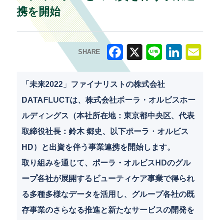
携を開始
SHARE
F
X
Li
Li
E
a
n
n
m
「未来2022」ファイナリストの株式会社
c
e
k
ai
DATAFLUCTは、株式会社ポーラ・オルビスホー
e
e
l
ルディングス（本社所在地：東京都中央区、代表
b
dI
取締役社長：鈴木 郷史、以下ポーラ・オルビス
o
n
HD）と出資を伴う事業連携を開始します。
o
取り組みを通じて、ポーラ・オルビスHDのグル
k
ープ各社が展開するビューティケア事業で得られ
る多種多様なデータを活用し、グループ各社の既
存事業のさらなる推進と新たなサービスの開発を