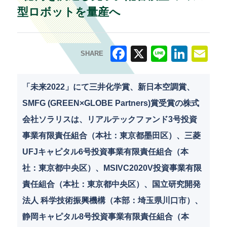
型ロボットを量産へ
SHARE
F
X
Li
Li
E
a
n
n
m
「未来2022」にて三井化学賞、新日本空調賞、
c
e
k
ai
SMFG (GREEN×GLOBE Partners)賞受賞の株式
e
e
l
会社ソラリスは、リアルテックファンド3号投資
b
dI
事業有限責任組合（本社：東京都墨田区）、三菱
o
n
UFJキャピタル6号投資事業有限責任組合（本
o
社：東京都中央区）、MSIVC2020V投資事業有限
k
責任組合（本社：東京都中央区）、国立研究開発
法人 科学技術振興機構（本部：埼玉県川口市）、
静岡キャピタル8号投資事業有限責任組合（本