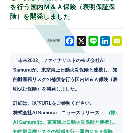
を行う国内Ｍ＆Ａ保険（表明保証保
険）を開発しました
SHARE
F
X
Li
Li
E
a
n
n
m
「未来2022」ファイナリストの株式会社AI
c
e
k
ai
Samuraiが、東京海上日動火災保険と連携し、知
e
e
l
的財産権リスクの補償を行う国内Ｍ＆Ａ保険（表
b
dI
明保証保険）を開発しました。
o
n
詳細は、以下URLをご参照ください。
o
株式会社AI Samurai ニュースリリース：
(株)
k
AI Samuraiは、東京海上日動火災保険と連携し、
知的財産権リスクの補償を行う国内Ｍ＆Ａ保険