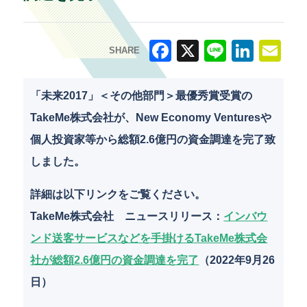
SHARE
F
X
Li
Li
E
a
n
n
m
「未来2017」＜その他部門＞最優秀賞受賞の
c
e
k
ai
TakeMe株式会社が、New Economy Venturesや
e
e
l
個人投資家等から総額2.6億円の資金調達を完了致
b
dI
しました。
o
n
詳細は以下リンクをご覧ください。
o
TakeMe株式会社 ニュースリリース：
インバウ
k
ンド送客サービスなどを手掛けるTakeMe株式会
社が総額2.6億円の資金調達を完了
（2022年9月26
日）