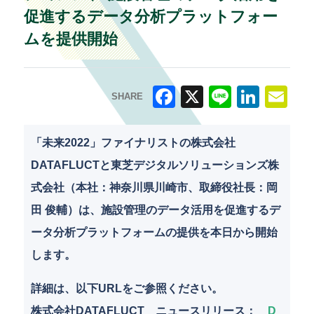
促進するデータ分析プラットフォー
ムを提供開始
SHARE
F
X
Li
Li
E
a
n
n
m
「未来2022」ファイナリストの株式会社
c
e
k
ai
DATAFLUCTと東芝デジタルソリューションズ株
e
e
l
式会社（本社：神奈川県川崎市、取締役社長：岡
b
dI
田 俊輔）は、施設管理のデータ活用を促進するデ
o
n
ータ分析プラットフォームの提供を本日から開始
o
します。
k
詳細は、以下URLをご参照ください。
株式会社DATAFLUCT ニュースリリース：
D