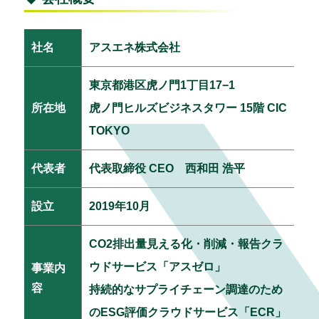
社名
アスエネ株式会社
東京都港区虎ノ門1丁目17−1
所在地
虎ノ門ヒルズビジネスタワー 15階 CIC
TOKYO
代表者
代表取締役 CEO 西和田 浩平
設立
2019年10月
CO2排出量見える化・削減・報告クラ
ウドサービス「アスゼロ」
事業内
容
持続的なサプライチェーン調達のため
のESG評価クラウドサービス「ECR」