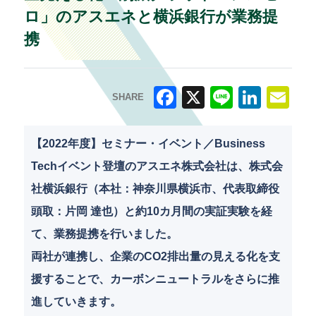
ロ」のアスエネと横浜銀行が業務提
携
SHARE
F
X
Li
Li
E
a
n
n
m
【2022年度】セミナー・イベント／Business
c
e
k
ai
Techイベント登壇のアスエネ株式会社は、株式会
e
e
l
社横浜銀行（本社：神奈川県横浜市、代表取締役
b
dI
頭取：片岡 達也）と約10カ月間の実証実験を経
o
n
て、業務提携を行いました。
o
両社が連携し、企業のCO2排出量の見える化を支
k
援することで、カーボンニュートラルをさらに推
進していきます。