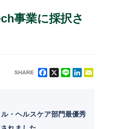
ech事業に採択さ
SHARE
F
X
Li
Li
E
a
n
n
m
c
e
k
ai
e
e
l
カル・ヘルスケア部門最優秀
b
dI
o
n
採択されました。