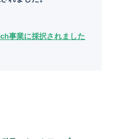
o
k
ech事業に採択されました