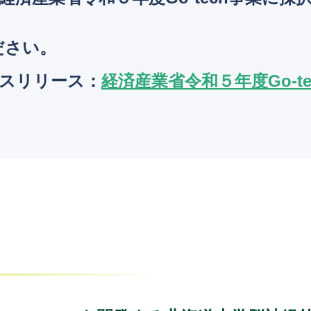
ださい。
ースリリース
：
経済産業省令和５年度Go-t