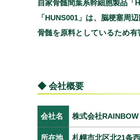
自家骨髄間葉系幹細胞製品「H
「HUNS001」は、脳梗塞
骨髄を原料としているため有
◆ 会社概要
会社名
株式会社RAINBOW
所在地
札幌市北区北21条西