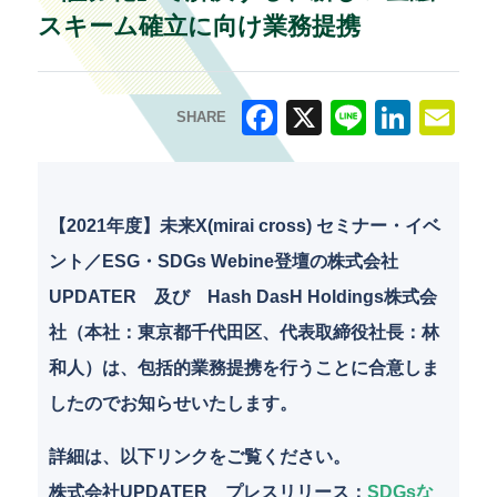
スキーム確立に向け業務提携
SHARE
F
X
Li
Li
E
a
n
n
m
c
e
k
ai
【2021年度】未来X(mirai cross) セミナー・イベ
e
e
l
ント／ESG・SDGs Webine登壇の株式会社
b
dI
UPDATER 及び Hash DasH Holdings株式会
o
n
社（本社：東京都千代田区、代表取締役社長：林
o
和人）は、包括的業務提携を行うことに合意しま
k
したのでお知らせいたします。
詳細は、以下リンクをご覧ください。
株式会社UPDATER プレスリリース
：
SDGsな