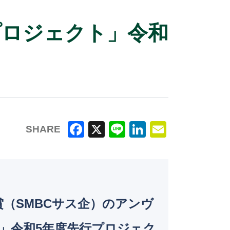
プロジェクト」令和
SHARE
F
X
Li
Li
E
a
n
n
m
c
e
k
ai
e
e
l
（SMBCサス企）のアンヴ
b
dI
o
n
」令和5年度先行プロジェク