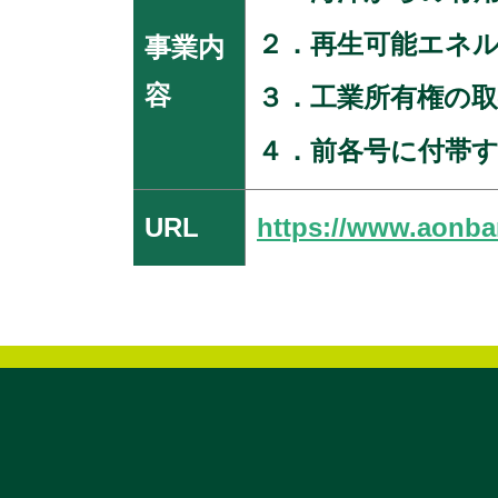
２．再生可能エネ
事業内
容
３．工業所有権の取
４．前各号に付帯
URL
https://www.aonbar