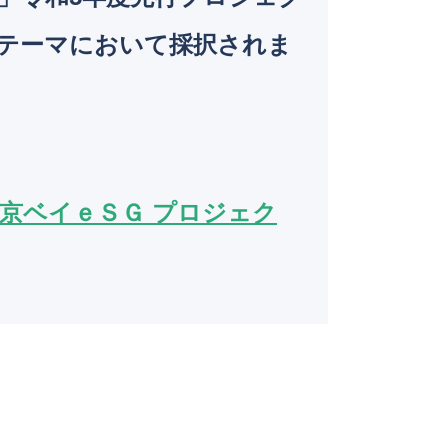
o
テーマにおいて採択されま
k
京ベイｅＳＧ プロジェク