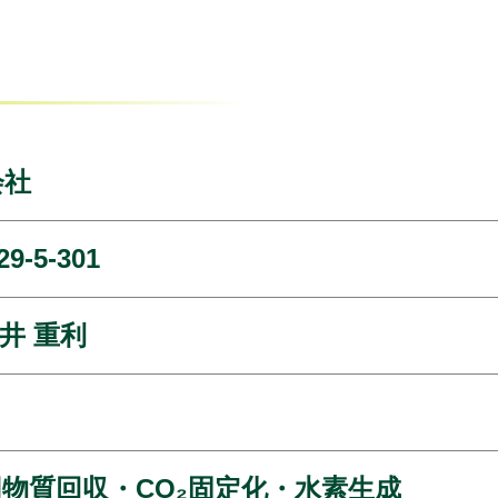
会社
‐5‐301
井 重利
物質回収・CO₂固定化・水素生成