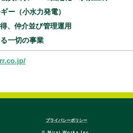
ルギー（小水力発電）
得、仲介並び管理運用
する一切の事業
r.co.jp/
プライバシーポリシー
© Mirai Works Inc.