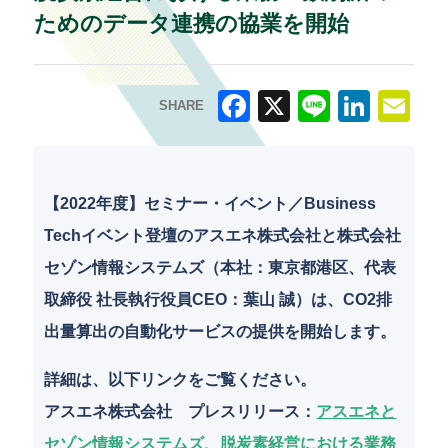
ためのデータ連携の協業を開始
SHARE
F
X
Li
Li
E
a
n
n
m
c
e
k
ai
【2022年度】セミナー・イベント／Business
e
e
l
Techイベント登壇のアスエネ株式会社と株式会社
b
dI
セゾン情報システムズ（本社：東京都港区、代表
o
n
取締役 社長執行役員CEO：葉山 誠）は、CO2排
o
出量算出の自動化サービスの提供を開始します。
k
詳細は、以下リンクをご覧ください。
アスエネ株式会社 プレスリリース
：
アスエネと
セゾン情報システムズ、脱炭素経営における業務