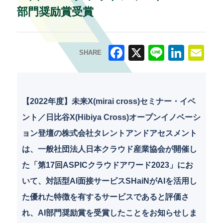
部門奨励賞受賞
SHARE
F
X
Li
Li
E
a
n
n
m
c
e
k
ai
【2022年度】未来X(mirai cross)セミナー・イベ
e
e
l
ント／日比谷X(Hibiya Cross)オープンイノベーシ
b
dI
ョン登壇の株式会社タレントアンドアセスメント
o
n
は、一般社団法人日本クラウド産業協会が開催し
o
た「第17回ASPICクラウドアワード2023」にお
k
いて、対話型AI面接サービスSHaiNがAIを活用し
た優れた特徴を有するサービスであると評価さ
れ、AI部門奨励賞を受賞したことをお知らせしま