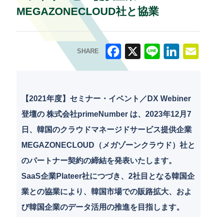
MEGAZONECLOUD社と協業
SHARE
F
X
Li
Li
E
a
n
n
m
c
e
k
ai
【2021年度】セミナー・イベント／DX Webiner
e
e
l
登壇の 株式会社primeNumber は、2023年12月7
b
dI
日、韓国のクラウドマネージドサービス提供企業
o
n
MEGAZONECLOUD（メガゾーンクラウド）社と
o
のパートナー契約の締結を発表いたします。
k
SaaS企業Plateer社につづき、2社目となる韓国企
業との協業により、韓国市場での販路拡大、およ
び韓国企業のデータ活用の推進を目指します。