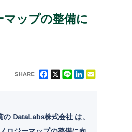
ジーマップの整備に
SHARE
F
X
Li
Li
E
a
n
n
m
c
e
k
ai
e
e
l
 DataLabs株式会社 は、
b
dI
o
n
ノロジーマップの整備に向