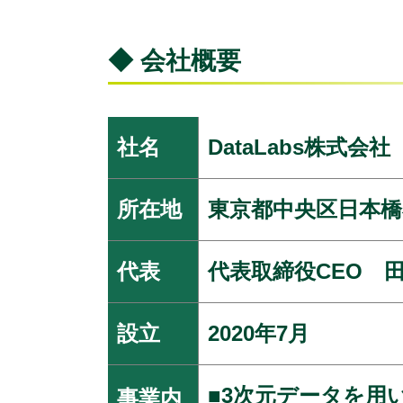
◆ 会社概要
社名
DataLabs株式会社
所在地
東京都中央区日本橋小舟
代表
代表取締役CEO 田
設立
2020年7月
■3次元データを用
事業内