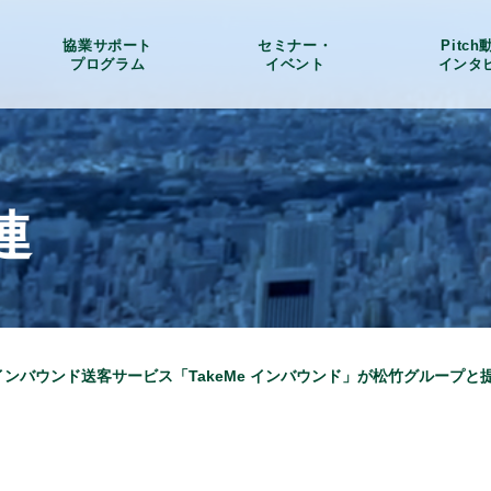
協業サポート
セミナー・
Pitc
プログラム
イベント
インタ
連
】インバウンド送客サービス「TakeMe インバウンド」が松竹グループと