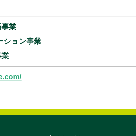
済事業
ーション事業
事業
e.com/