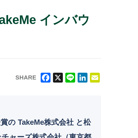
keMe インバウ
SHARE
F
X
Li
Li
E
a
n
n
m
c
e
k
ai
e
e
l
 TakeMe株式会社 と松
b
dI
o
n
ンチャーズ株式会社（東京都