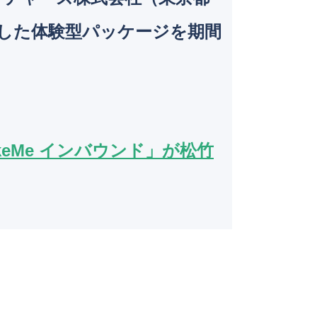
o
とした体験型パッケージを期間
k
eMe インバウンド」が松竹