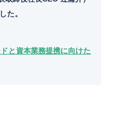
o
した。
k
ードと資本業務提携に向けた