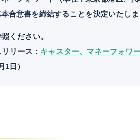
基本合意書を締結することを決定いたしま
参照ください。
スリリース
：
キャスター、マネーフォワ
4月1日）