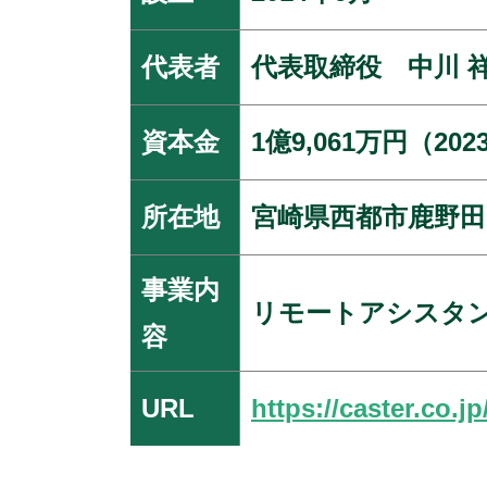
代表者
代表取締役 中川 
資本金
1億9,061万円（20
所在地
宮崎県西都市鹿野田1
事業内
リモートアシスタ
容
URL
https://caster.co.jp