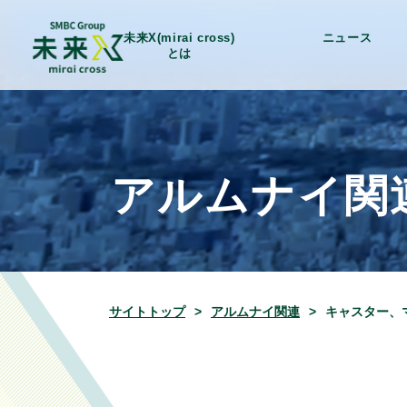
未来X(mirai cross)
ニュース
とは
アルムナイ関
サイトトップ
アルムナイ関連
キャスター、