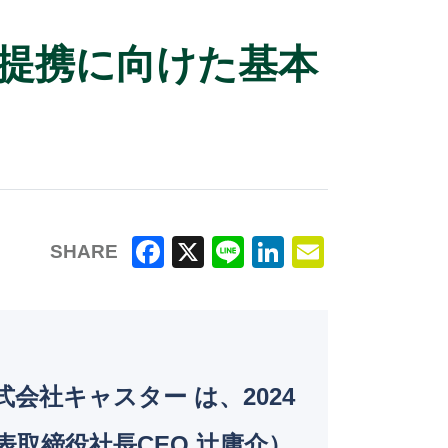
提携に向けた基本
SHARE
F
X
Li
Li
E
a
n
n
m
c
e
k
ai
e
e
l
会社キャスター は、2024
b
dI
o
n
取締役社長CEO 辻庸介）