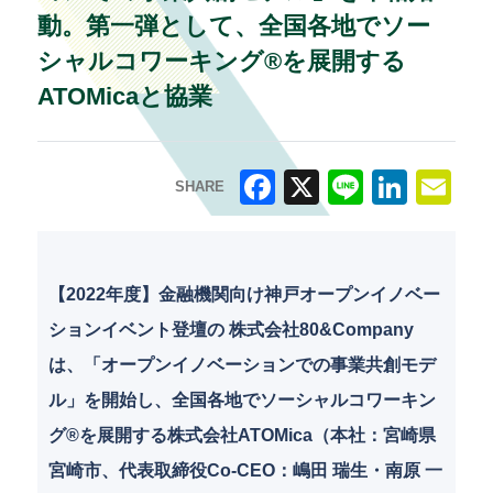
動。第一弾として、全国各地でソー
シャルコワーキング®を展開する
ATOMicaと協業
SHARE
F
X
Li
Li
E
a
n
n
m
c
e
k
ai
【2022年度】金融機関向け神戸オープンイノベー
e
e
l
ションイベント登壇の 株式会社80&Company
b
dI
は、「オープンイノベーションでの事業共創モデ
o
n
ル」を開始し、全国各地でソーシャルコワーキン
o
グ®を展開する株式会社ATOMica（本社：宮崎県
k
宮崎市、代表取締役Co-CEO：嶋田 瑞生・南原 一