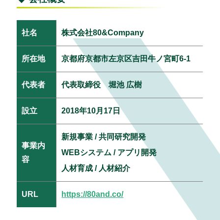
社名
株式会社80&Company
所在地
京都府京都市左京区吉田牛ノ宮町6-1
代表者
代表取締役 堀池 広樹
設立
2018年10月17日
新規事業 / 共同研究開発
事業内
WEBシステム / アプリ開発
容
人材育成 / 人材紹介
URL
https://80and.co/