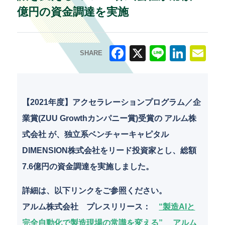
億円の資金調達を実施
SHARE
F
X
Li
Li
E
a
n
n
m
c
e
k
ai
【2021年度】アクセラレーションプログラム／企
e
e
l
業賞(ZUU Growthカンパニー賞)受賞の アルム株
b
dI
式会社 が、独立系ベンチャーキャピタル
o
n
DIMENSION株式会社をリード投資家とし、総額
o
7.6億円の資金調達を実施しました。
k
詳細は、以下リンクをご参照ください。
アルム株式会社 プレスリリース
：
“製造AIと
完全自動化で製造現場の常識を変える” アルム