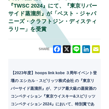
『TWSC 2024』にて、『東京リバー
サイド蒸溜所』が「ベスト・ジャパ
ニーズ・クラフトジン・ディスティ
ラリー」を受賞
SHARE
F
X
Li
Li
E
a
n
n
m
c
e
k
ai
【2023年度】hoops link kobe ３周年イベント登
e
e
l
壇の エシカル・スピリッツ株式会社 の『東京リ
b
dI
バーサイド蒸溜所』が、アジア最大級の蒸留酒の
o
n
コンペティション『東京ウイスキー&スピリッツ
o
コンペティション 2024』において、特別賞であ