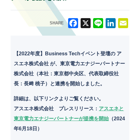
SHARE
F
X
Li
Li
E
a
n
n
m
c
e
k
ai
【2022年度】Business Techイベント登壇の ア
e
e
l
スエネ株式会社 が、東京電力エナジーパートナー
b
dI
株式会社（本社：東京都中央区、代表取締役社
o
n
長：長﨑 桃子）と連携を開始しました。
o
詳細は、以下リンクよりご覧ください。
k
アスエネ株式会社 プレスリリース
：
アスエネと
東京電力エナジーパートナーが提携を開始
（2024
年6月18日）