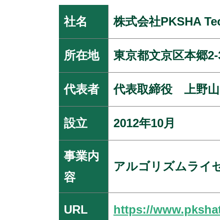
社名
株式会社PKSHA Tec
所在地
東京都文京区本郷2-
代表者
代表取締役 上野山
設立
2012年10月
事業内
アルゴリズムライ
容
URL
https://www.pksha