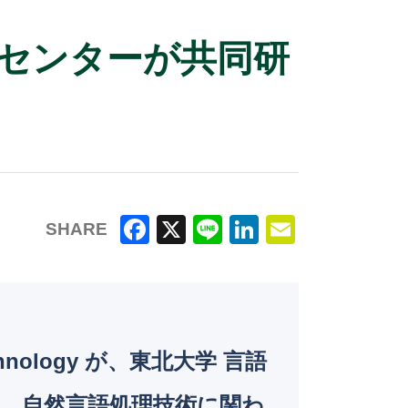
I研究センターが共同研
SHARE
F
X
Li
Li
E
a
n
n
m
c
e
k
ai
e
e
l
nology が、東北大学 言語
b
dI
o
n
と、自然言語処理技術に関わ