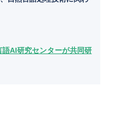
o
k
言語AI研究センターが共同研