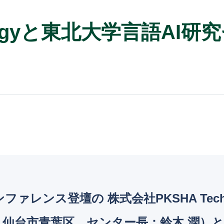
nologyと東北大学言語A
ァレンス登壇の 株式会社PKSHA Tech
：仙台市青葉区、センター長：鈴木 潤）