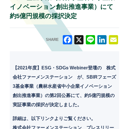
イノベーション創出推進事業）にて
約5億円規模の採択決定
SHARE
F
X
Li
Li
E
a
n
n
m
c
e
k
ai
【2021年度】ESG・SDGs Webiner登壇の 株式
e
e
l
会社ファーメンステーション が、SBIRフェーズ
b
dI
3基金事業（農林水産省中小企業イノベーション
o
n
創出推進事業）の第2回公募にて、約5億円規模の
o
実証事業の採択が決定しました。
k
詳細は、以下リンクよりご覧ください。
株式会社ファーメンステーション プレスリリー