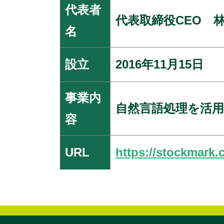
代表者
代表取締役CEO 林
名
設立
2016年11月15日
事業内
自然言語処理を活
容
URL
https://stockmark.c