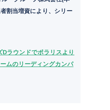
o
三者割当増資により、シリー
k
ズDラウンドでポラリスより
ォームのリーディングカンパ