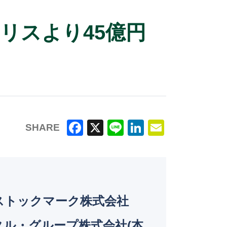
リスより45億円
SHARE
F
X
Li
Li
E
a
n
n
m
c
e
k
ai
e
e
l
 ストックマーク株式会社
b
dI
o
n
ル・グループ株式会社(本