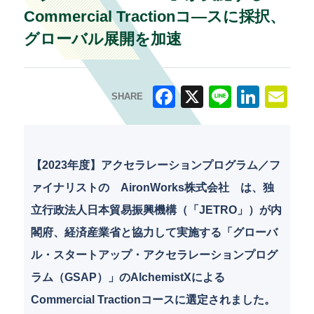
Commercial Tractionコ―スに採択、
グローバル展開を加速
SHARE
F
X
Li
Li
E
a
n
n
m
c
e
k
ai
【2023年度】アクセラレーションプログラム／フ
e
e
l
ァイナリストの AironWorks株式会社 は、独
b
dI
立行政法人日本貿易振興機構（「JETRO」）が内
o
n
閣府、経済産業省と協力して実施する「グローバ
o
ル・スタートアップ・アクセラレーションプログ
k
ラム（GSAP）」のAlchemistXによる
Commercial Tractionコースに選定されました。