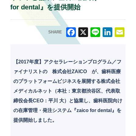
for dental』を提供開始
SHARE
F
X
Li
Li
E
a
n
n
m
c
e
k
ai
【2017年度】アクセラレーションプログラム／フ
e
e
l
ァイナリストの 株式会社ZAICO が、歯科医療
b
dI
のプラットフォームビジネスを展開する株式会社
o
n
メディカルネット（本社：東京都渋谷区、代表取
o
締役会長CEO：平川 大）と協業し、歯科医院向け
k
の在庫管理・発注システム『zaico for dental』を
提供開始しました。