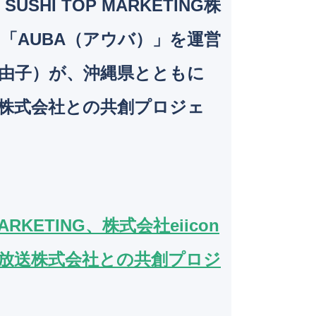
SHI TOP MARKETING株
b
dI
o
n
「AUBA（アウバ）」を運営
o
 亜由子）が、沖縄県とともに
k
朝日放送株式会社との共創プロジェ
MARKETING、株式会社eiicon
琉球朝日放送株式会社との共創プロジ