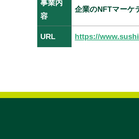
事業内
企業のNFTマーケ
容
URL
https://www.sush