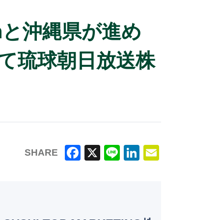
iconと沖縄県が進め
24」にて琉球朝日放送株
SHARE
F
X
Li
Li
E
a
n
n
m
c
e
k
ai
e
e
l