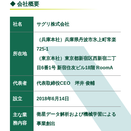
◆ 会社概要
社名
サグリ株式会社
（兵庫本社）兵庫県丹波市氷上町常楽
725-1
所在地
（東京本社）東京都新宿区西新宿二丁
目6番1号 新宿住友ビル18階 RoomA
代表者
代表取締役CEO 坪井 俊輔
設立
2018年6月14日
衛星データ解析および機械学習による
主な業
務内容
事業創出