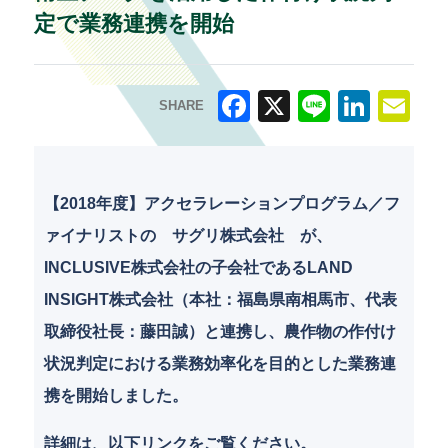
定で業務連携を開始
SHARE
F
X
Li
Li
E
a
n
n
m
c
e
k
ai
【2018年度】アクセラレーションプログラム／フ
e
e
l
ァイナリストの サグリ株式会社 が、
b
dI
INCLUSIVE株式会社の子会社であるLAND
o
n
INSIGHT株式会社（本社：福島県南相馬市、代表
o
取締役社長：藤田誠）と連携し、農作物の作付け
k
状況判定における業務効率化を目的とした業務連
携を開始しました。
詳細は、以下リンクをご覧ください。