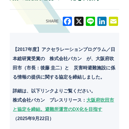
SHARE
F
X
Li
Li
E
a
n
n
m
c
e
k
ai
【2017年度】アクセラレーションプログラム／日
e
e
l
本総研賞受賞の 株式会社バカン が、大阪府吹
b
dI
田市（市長：後藤 圭二）と 災害時避難施設に係
o
n
る情報の提供に関する協定を締結しました。
o
詳細は、以下リンクよりご覧ください。
k
株式会社バカン プレスリリース
：
大阪府吹田市
と協定を締結。避難所運営のDX化を目指す
（2025年9月22日）