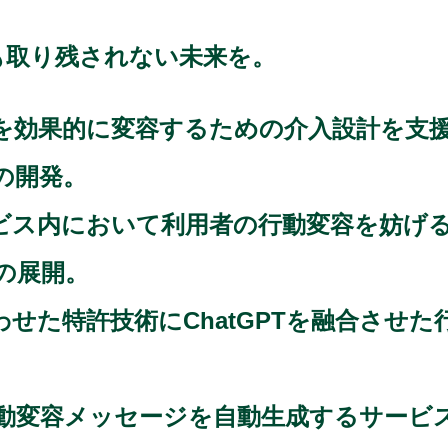
、誰も取り残されない未来を。
を効果的に変容するための介入設計を支
」の開発。
ビス内において利用者の行動変容を妨げ
の展開。
せた特許技術にChatGPTを融合させた
容メッセージを自動生成するサービス「Nudg