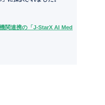
o
k
連携の「J-StarX AI Med