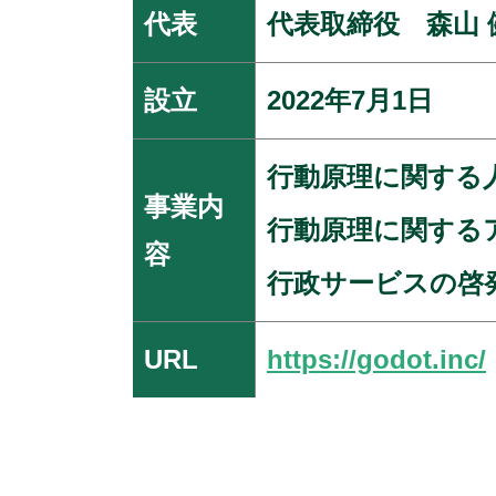
代表
代表取締役 森山 
設立
2022年7月1日
行動原理に関する
事業内
行動原理に関する
容
行政サービスの啓
URL
https://godot.inc/