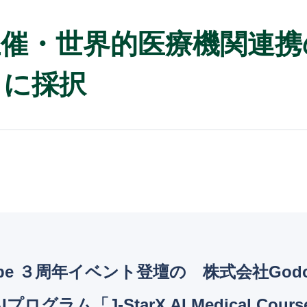
主催・世界的医療機関連携の「J
e」に採択
nk kobe ３周年イベント登壇の 株式会社G
ログラム「J-StarX AI Medical C