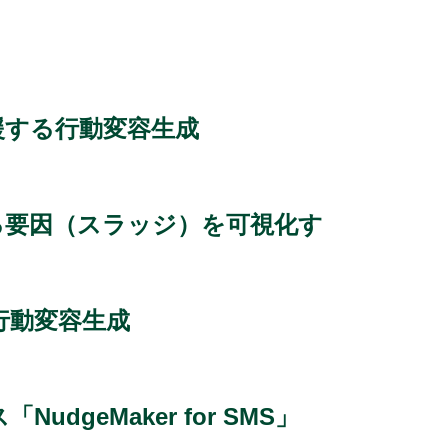
援する行動変容生成
る要因（スラッジ）を可視化す
行動変容生成
eMaker for SMS」