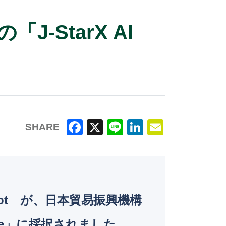
-StarX AI
SHARE
F
X
Li
Li
E
a
n
n
m
c
e
k
ai
e
e
l
odot が、日本貿易振興機構
b
dI
o
n
ourse」に採択されました。